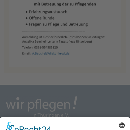
wir pflegen - Interessenvertretung u. Selbsthilfe