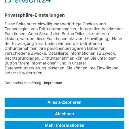
pflegender Angehöriger in Thüringen e.V.
Kontakt
Marcel-Breuer-Ring 25
99085 Erfurt
0361/2620627
vorstand@th.wir-pflegen.net
Unterstützen
Mitglied werden
Spenden
Home
Login
Kontakt
Datenschutz
Impressum
Jetzt Spenden!