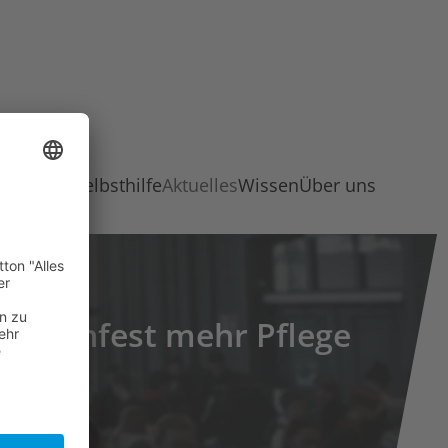
Hilfe und Selbsthilfe
Aktuelles
Wissen
Über uns
krisenfest mehr Pflege
n