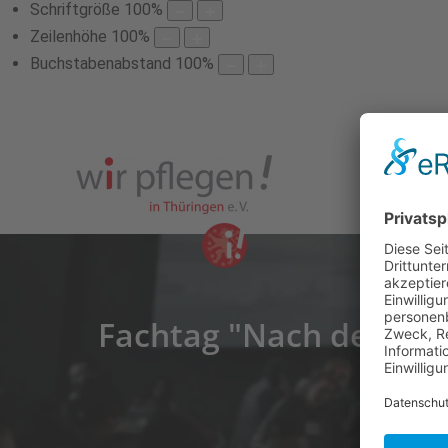
Schriftgröße
100
%
Zeilenhöhe
100
%
Buchstabenabstand
100
%
Fachtag "Nach der Pan