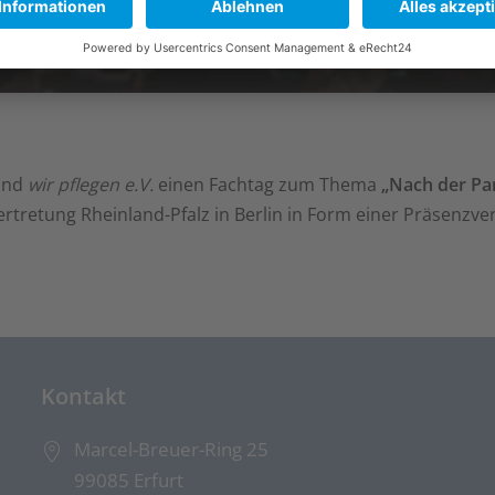
band
wir pflegen e.V.
einen Fachtag zum Thema
„Nach der Pa
ertretung Rheinland-Pfalz in Berlin in Form einer Präsenzver
Kontakt
Marcel-Breuer-Ring 25
99085 Erfurt