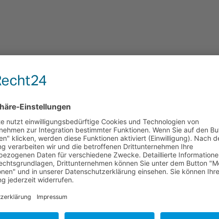
Pflegende Angehörige
Interessenvertretung
demie ist vor der Pandemie - 
wagen" und Mitgliedertreffe