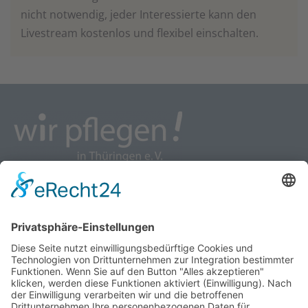
nicht notwendig, jeder Interessierte kann den
Livestream kostenlos und flexibel einschalten.
wir pflegen - Interessenvertretung u. Selbsthilfe
pflegender Angehöriger in Thüringen e.V.
Kontakt
Marcel-Breuer-Ring 25
99085 Erfurt