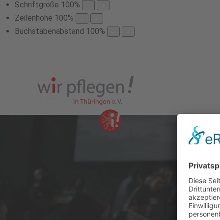
Schriftgröße
100
%
Zeilenhöhe
100
%
Buchstabenabstand
100
%
„Oas