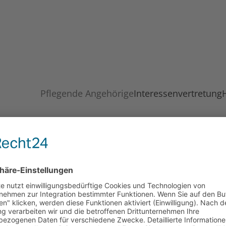
Pflegende Angehörige
Interessenvertretung
entage für pflegende Angehö