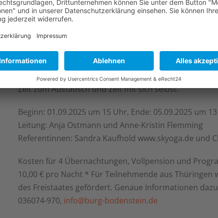
Diese Oasentage bieten Ruhe und Entspannung ohne Ve
Möglichkeiten: Entspannungsübungen, Wanderungen, 
Zeit zum Austausch und Zeit mit sich selbst.
Beginn: 01.09.2025 um 15 Uhr, Ende: 05.09.2025 um 13
Leitung: Anja Ostmann und Anne-Kristin Flemming
Referentinnen: Sandra Kaufhold www.skyoga.de und C
Kosten für 4 Übernachtungen, Vollpension und Progra
10,00 € pro Nacht * Für Teilnehmende aus Thüringen w
des Freistaates gefördert. Genaue Informationen dazu 
036074-970,
info@burg-bodenstein.de