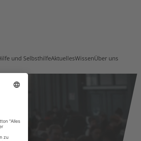
Hilfe und Selbsthilfe
Aktuelles
Wissen
Über uns
rige“