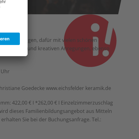
rpflichtungen, dafür mit vielen schönen
geistlichen und kreativen Anregungen, ebenso
 Uhr
hristiane Goedecke www.eichsfelder keramik.de
mm: 422,00 € I *262,00 € I Einzelzimmerzuschlag
ird dieses Familienbildungsangebot aus Mitteln
erhalten Sie bei der Buchungsanfrage. Tel.: