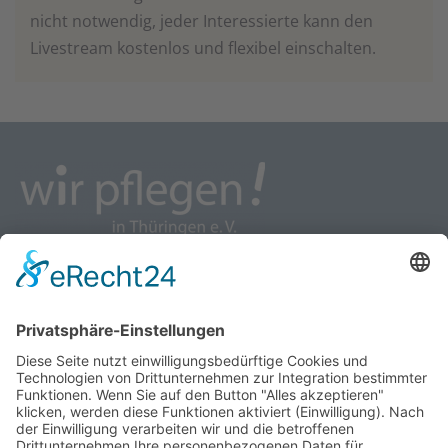
nicht notwendig, jeder Interessierte kann den
Livestream kostenlos und flexibel einschalten.
wir pflegen - Interessenvertretung u. Selbsthilfe
pflegender Angehöriger in Thüringen e.V.
Kontakt
Marcel-Breuer-Ring 25
99085 Erfurt