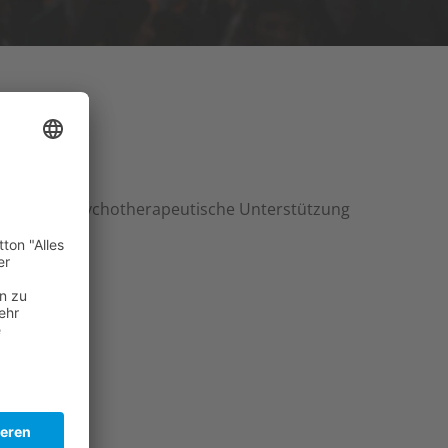
end sein. Psychotherapeutische Unterstützung
iten…