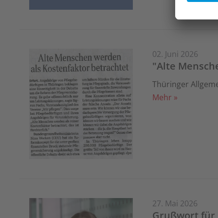
02. Juni 2026
"Alte Mensche
Thüringer Allgeme
Mehr »
27. Mai 2026
Grußwort für 