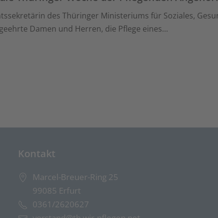
tssekretärin des Thüringer Ministeriums für Soziales, Gesu
 geehrte Damen und Herren, die Pflege eines…
Kontakt
Marcel-Breuer-Ring 25
99085 Erfurt
0361/2620627
vorstand@th.wir-pflegen.net