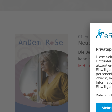
01. August 2026
Neues Entlas
Die Begleitung e
kann helfen, Entl
Mehr »