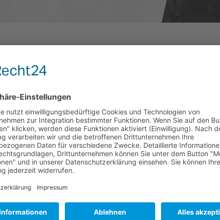
tungsangebot für pflegende Angehörige
ines Menschen mit Demenz kann für Angehörige sehr belast
astung zu erfahren, wieder Kraft zu schöpfen und Möglichke