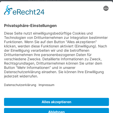
wir pflegen - Interessenvertretung u. Selbsthilfe
pflegender Angehöriger in Thüringen e.V.
Kontakt
Marcel-Breuer-Ring 25
99085 Erfurt
0361/2620627
vorstand@th.wir-pflegen.net
Unterstützen
Mitglied werden
Spenden
Home
Login
Kontakt
Datenschutz
Impressum